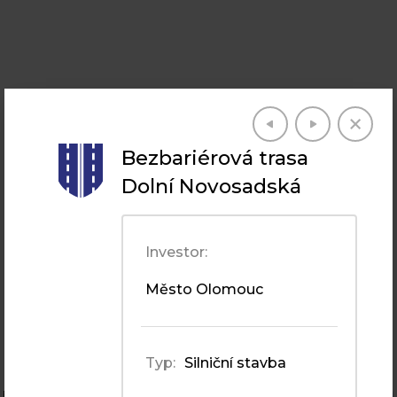
SILNIČNÍ STAVBY
Bezbariérová trasa
Silniční stavby
Dolní Novosadská
Investor:
Město Olomouc
Typ:
Silniční stavba