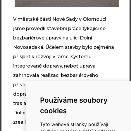
DIVIZE
V městské části Nové Sady v Olomouci
jsme provedli stavební práce týkající se
bezbariérové úpravy na ulici Dolní
NÁS
Novosadská. Účelem stavby bylo zejména
Aktuality
přispět k rozvoji v rámci systému
O nás
integrované dopravy, neboť úprava
Reference
zahrnovala realizaci bezbariérového
Dokumenty
přístupu k zastávkám veřejné autobusové
Kariéra
dopravy a řeší bezbariérové vedení pěších
Používáme soubory
Kontakt
tras a podporu cyklistické dopravy v ulici
cookies
Podporujeme
Dolní Novosadská v přímé návaznosti na již
zrealizovaný úsek ulice Střední Novosadská.
Tyto webové stránky používají