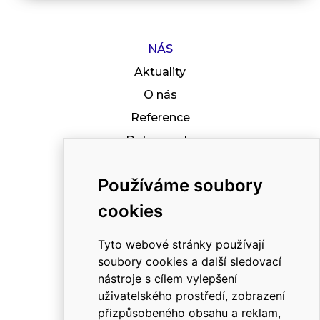
NÁS
Aktuality
O nás
Reference
Dokumenty
Kariéra
Používáme soubory
Kontakt
cookies
Podporujeme
Tyto webové stránky používají
soubory cookies a další sledovací
RYCHLÝ KONTAKT
nástroje s cílem vylepšení
uživatelského prostředí, zobrazení
+420 581 695 111
přizpůsobeného obsahu a reklam,