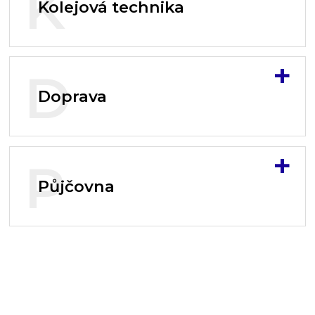
K
Kolejová technika
+
D
Doprava
+
P
Půjčovna